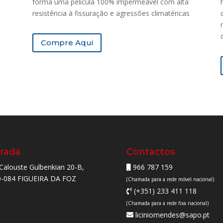
forma uma película 100% impermeável com alta
resistência à fissuração e agressões climatéricas
Compre Aqui
rada
Contactos
Calouste Gulbenkian 20-B,
966 787 159
0-084 FIGUEIRA DA FOZ
(Chamada para a rede móvel nacional)
(+351) 233 411 118
(Chamada para a rede fixa nacional)
liciniomendes@sapo.pt