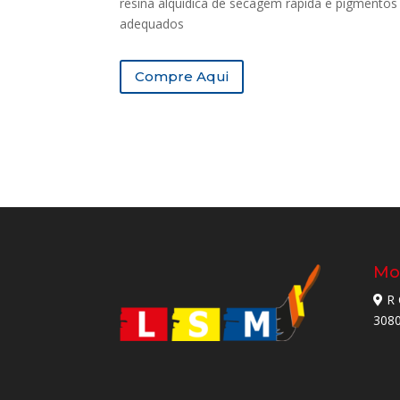
resina alquídica de secagem rápida e pigmentos
adequados
Compre Aqui
Mo
R 
308